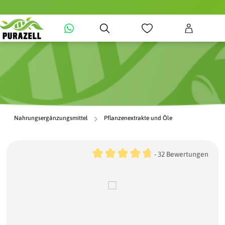
alt springen
Nahrungsergänzungsmittel
Pflanzenextrakte und Öle
Durchschnittliche Bewertung von 
Bildergalerie überspringen
- 32 Bewertungen