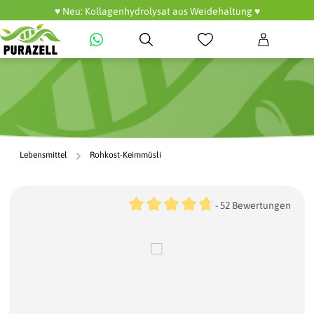
♥️ Neu: Kollagenhydrolysat aus Weidehaltung ♥️
alt springen
Lebensmittel
Rohkost-Keimmüsli
Durchschnittliche Bewertung von 
Bildergalerie überspringen
- 52 Bewertungen