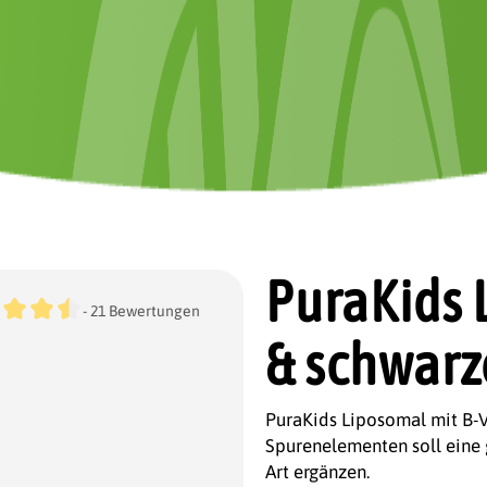
PuraKids 
chnittliche Bewertung von 4.4 von 5 Sternen
- 21 Bewertungen
& schwarz
PuraKids Liposomal mit B-V
Spurenelementen soll eine 
Art ergänzen.