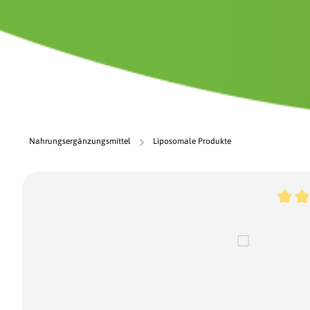
Nahrungsergänzungsmittel
Liposomale Produkte
Bildergalerie überspringen
Durchs