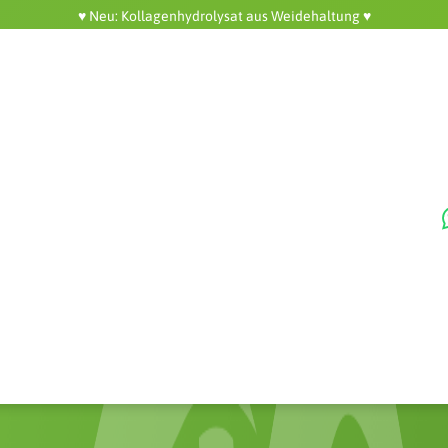
♥️ Neu: Kollagenhydrolysat aus Weidehaltung ♥️