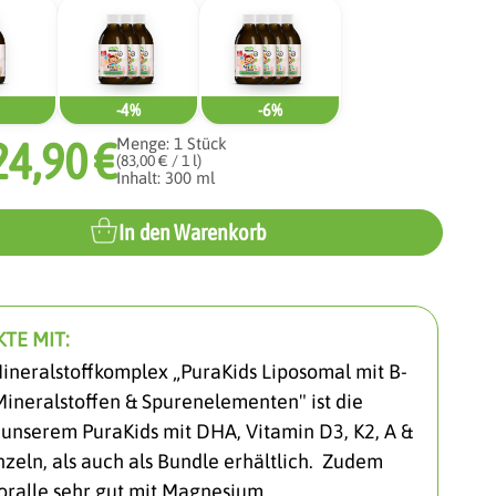
-4%
-6%
24,90 €
Menge:
1
Stück
(83,00 € / 1 l)
Inhalt: 300 ml
In den Warenkorb
TE MIT:
ineralstoffkomplex „PuraKids Liposomal mit B-
Mineralstoffen & Spurenelementen" ist die
unserem PuraKids mit DHA, Vitamin D3, K2, A &
nzeln, als auch als Bundle erhältlich. Zudem
oralle sehr gut mit Magnesium.