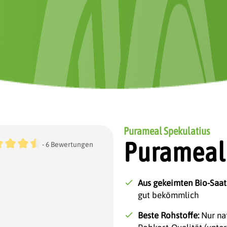
Purameal Spekulatius
schnittliche Bewertung von 4.5 von 5 Sternen
Purameal 
- 6 Bewertungen
Aus gekeimten Bio-Saat
gut bekömmlich
Beste Rohstoffe:
Nur nat