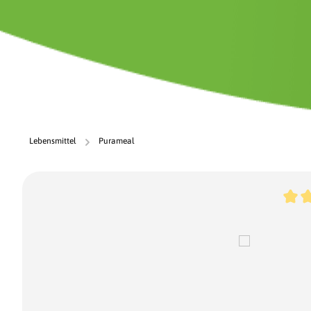
Lebensmittel
Purameal
Bildergalerie überspringen
Durch