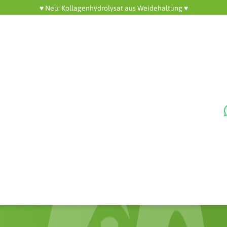
♥️ Neu: Kollagenhydrolysat aus Weidehaltung ♥️