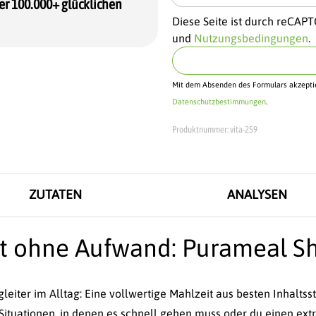
er 100.000+ glücklichen
Diese Seite ist durch reCAP
und
Nutzungsbedingungen
.
Mit dem Absenden des Formulars akzeptie
Datenschutzbestimmungen
.
Produktnummer:
vita-259
ZUTATEN
ANALYSEN
t ohne Aufwand: Purameal Sh
leiter im Alltag: Eine vollwertige Mahlzeit aus besten Inhaltss
Situationen, in denen es schnell gehen muss oder du einen extr