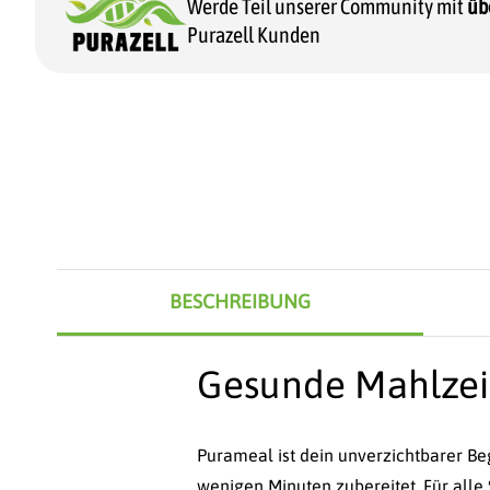
Werde Teil unserer Community mit
üb
Purazell Kunden
BESCHREIBUNG
Gesunde Mahlzei
Purameal ist dein unverzichtbarer Beg
wenigen Minuten zubereitet. Für alle 