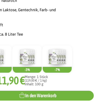
 natürlich
n Laktose, Gentechnik, Farb- und
ft
a. 8 Liter Tee
-3%
-7%
11,90 €
Menge:
1
Stück
(119,00 € / 1 kg)
Inhalt: 100 g
In den Warenkorb