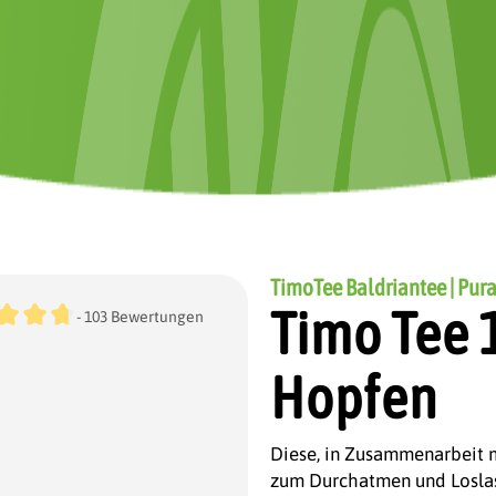
TimoTee Baldriantee | Pura
chnittliche Bewertung von 4.7 von 5 Sternen
Timo Tee 1
- 103 Bewertungen
Hopfen
Diese, in Zusammenarbeit m
zum Durchatmen und Loslass