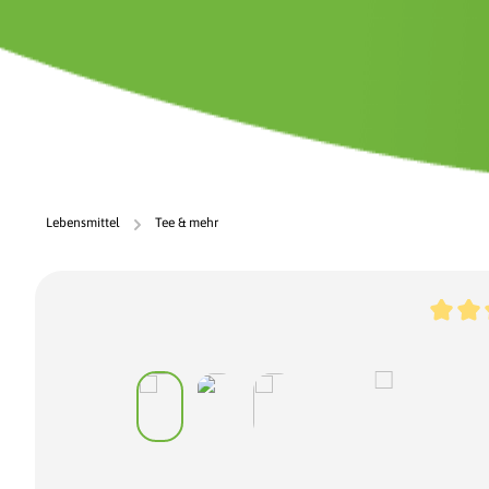
Lebensmittel
Tee & mehr
Bildergalerie überspringen
Durchs