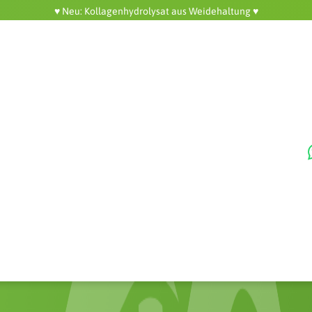
♥️ Neu: Kollagenhydrolysat aus Weidehaltung ♥️