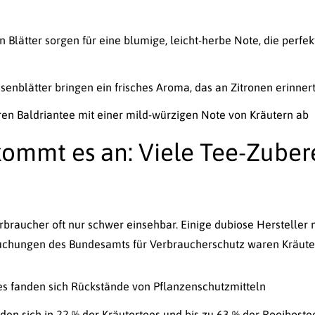
n Blätter sorgen für eine blumige, leicht-herbe Note, die perfe
senblätter bringen ein frisches Aroma, das an Zitronen erinner
en Baldriantee mit einer mild-würzigen Note von Kräutern ab
 kommt es an: Viele Tee-Zuber
Verbraucher oft nur schwer einsehbar. Einige dubiose Herstelle
rsuchungen des Bundesamts für Verbraucherschutz waren Kräuter
es fanden sich Rückstände von Pflanzenschutzmitteln
den sich in 22 % der Kräutertees und bis zu 63 % der Rooiboste